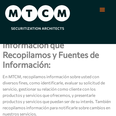
Política de privacidad
Soluciones de Se
Productos est
Regulación y Supe
Sobre Nosotro
Información que
Recopilamos y Fuentes de
Información:
En MTCM, recopilamos información sobre usted con
diversos fines, como identificarle, evaluar su solicitud de
servicio, gestionar su relación como cliente con los
productos y servicios que ofrecemos, y presentarle
productos y servicios que puedan ser de su interés. También
recopilamos información para notificarle sobre cambios en
nuestros servicios.